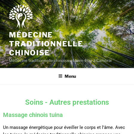
MÉDECINE
TRADITIONNELLE
CHINOISE
Médecine traditionnelle chinoise et bien-être à Cambrai
Menu
Soins - Autres prestations
Massage chinois tuina
Un massage énergétique pour éveiller le corps et l’âme. Avec